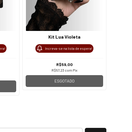
Kit Lua Violeta
era!
Increva-se na lista de espera!
R$59,00
R$57,23
com
Pix
ESGOTADO