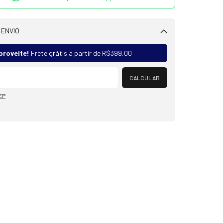
 ENVIO
Alterar CEP
proveite!
Frete grátis a partir de
R$399,00
CALCULAR
EP