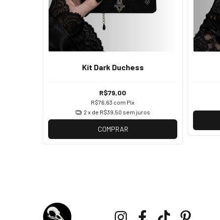
Kit Dark Duchess
R$79,00
R$76,63
com
Pix
2
x de
R$39,50
sem juros
COMPRAR