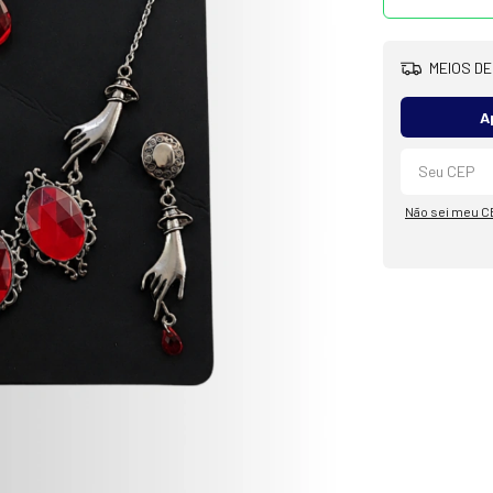
MEIOS DE
A
Não sei meu C