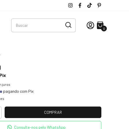
0
y
0
Pix
 juros
to
pagando com Pix
hes
Consulte-nos pelo WhatsApp