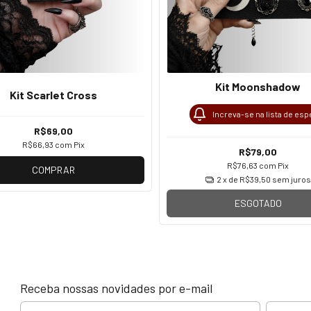
Kit Moonshadow
Kit Scarlet Cross
Increva-se na lista de esp
R$69,00
R$66,93
com
Pix
R$79,00
R$76,63
com
Pix
COMPRAR
2
x de
R$39,50
sem juros
ESGOTADO
Receba nossas novidades por e-mail