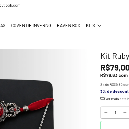
outlook.com
SAS
COVEN DE INVERNO
RAVEN BOX
KITS
Kit Rub
R$79,0
R$76,63
com
2
x de
R$39,50
sem
3% de descon
Ver mais detal