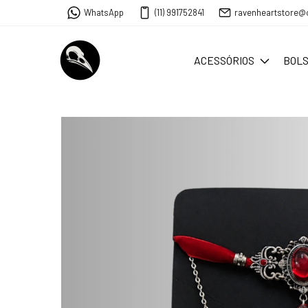
WhatsApp
(11) 991752841
ravenheartstore@
ACESSÓRIOS
BOL