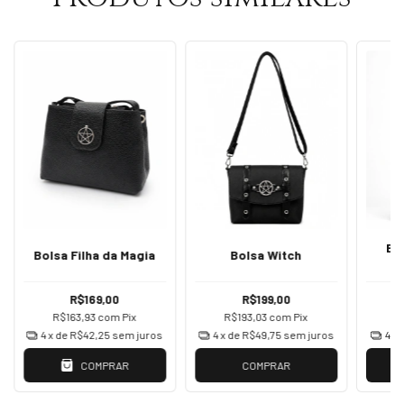
Bo
Bolsa Filha da Magia
Bolsa Witch
R$169,00
R$199,00
R$163,93
com
Pix
R$193,03
com
Pix
R
4
x de
R$42,25
sem juros
4
x de
R$49,75
sem juros
4
x 
COMPRAR
COMPRAR